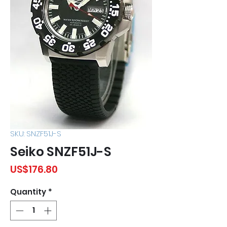
SKU: SNZF51J-S
Seiko SNZF51J-S
Price
US$176.80
Quantity
*